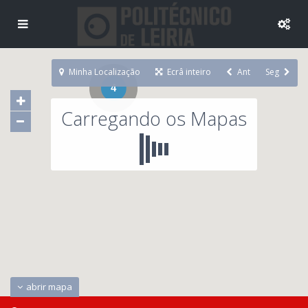
Minha Localização
Ecrâ inteiro
Ant
Seg
4
Carregando os Mapas
abrir mapa