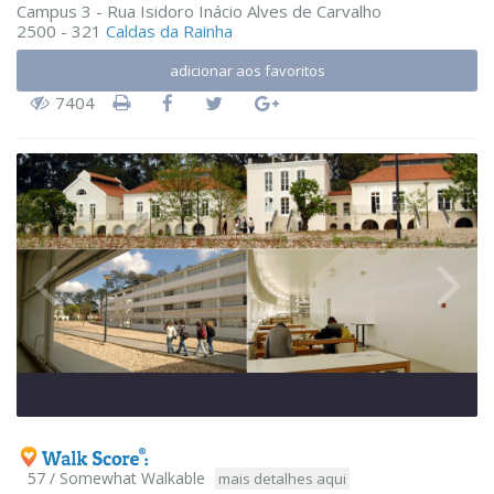
Campus 3 - Rua Isidoro Inácio Alves de Carvalho
2500 - 321
Caldas da Rainha
adicionar aos favoritos
7404
57 / Somewhat Walkable
mais detalhes aqui